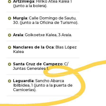
Artziniega
: Hiriko Atea Kalea 1
(junto a la bolera).
Murgia
: Calle Domingo de Sautu,
30. (junto a la Oficina de Turismo).
Araia
: Goikoetxe Kalea, 3 Araia.
Nanclares de la Oca
: Blas López
Kalea
Santa Cruz de Campezo
: C/
Juntas Generales 1.
Laguardia
: Sancho Abarca
Ibilbidea, 1 (junto a la puerta de
Carnicerías).