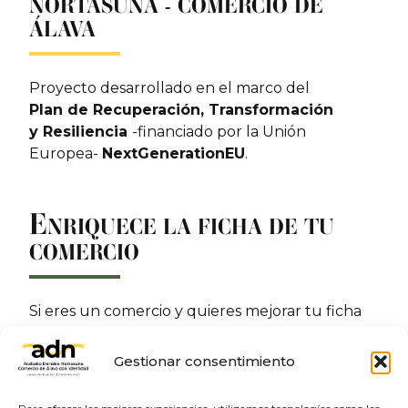
NORTASUNA - COMERCIO DE
ÁLAVA
Proyecto desarrollado en el marco del
Plan de Recuperación, Transformación
y Resiliencia
-financiado por la Unión
Europea-
NextGenerationEU
.
E
NRIQUECE LA FICHA DE TU
COMERCIO
Si eres un comercio y quieres mejorar tu ficha
incluyendo imágenes, una descripción, el sitio
web o las redes sociales. Contacta con nosotros:
Gestionar consentimiento
Enriquece tu ficha