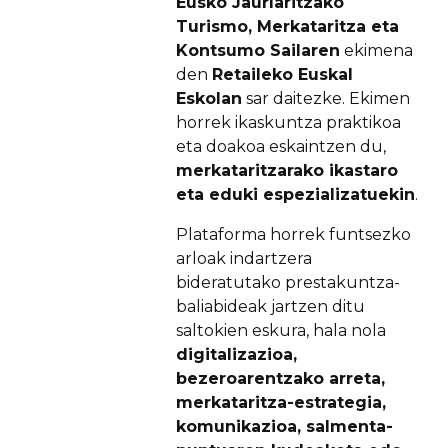
Eusko Jaurlaritzako
Turismo, Merkataritza eta
Kontsumo Sailaren
ekimena
den
Retaileko Euskal
Eskolan
sar daitezke. Ekimen
horrek ikaskuntza praktikoa
eta doakoa eskaintzen du,
merkataritzarako ikastaro
eta eduki espezializatuekin
.
Plataforma horrek funtsezko
arloak indartzera
bideratutako prestakuntza-
baliabideak jartzen ditu
saltokien eskura, hala nola
digitalizazioa,
bezeroarentzako arreta,
merkataritza-estrategia,
komunikazioa, salmenta-