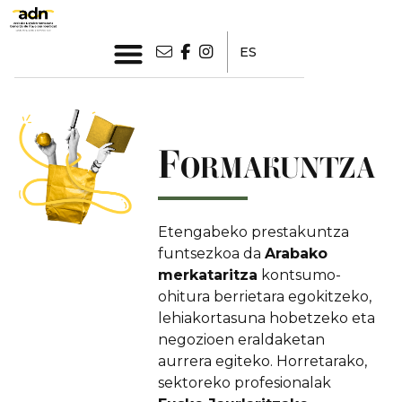
ES
F
ORMAKUNTZA
Etengabeko prestakuntza
funtsezkoa da
Arabako
merkataritza
kontsumo-
ohitura berrietara egokitzeko,
lehiakortasuna hobetzeko eta
negozioen eraldaketan
aurrera egiteko. Horretarako,
sektoreko profesionalak