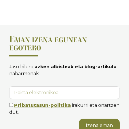
E
MAN IZENA EGUNEAN
EGOTEKO
Jaso hilero
azken albisteak eta blog-artikulu
nabarmenak
Pribatutasun-politika
irakurri eta onartzen
dut.
Izena eman