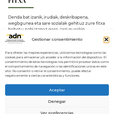
FITXA
Denda bat izanik, irudiak, deskribapena,
wegbgunea eta sare sozialak gehituz zure fitxa
hobetu nahi izanez gero, jarri gurekin
harremanetan:
Gestionar consentimiento
Aberastu zure fitxa
Para ofrecer las mejores experiencias, utilizamos tecnologías como las
cookies para almacenar y/o acceder a la información del dispositivo. El
consentimiento de estas tecnologías nos permitirá procesar datos como
el comportamiento de navegación o las identificaciones únicas en este
sitio. No consentir o retirar el consentimiento, puede afectar
negativamente a ciertas características y funciones.
Aceptar
Denegar
©2024 Eskubide guztiak erreserbatuta.
Lege
Ver preferencias