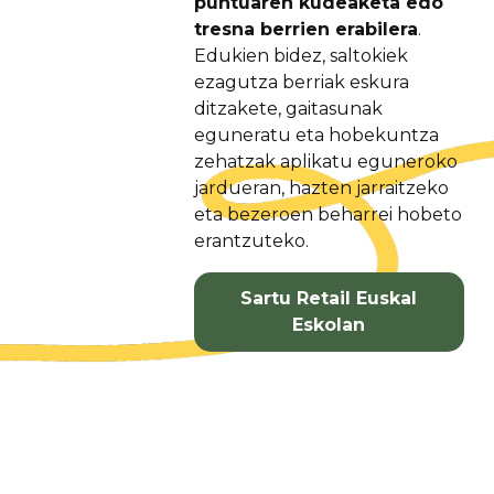
puntuaren kudeaketa edo
tresna berrien erabilera
.
Edukien bidez, saltokiek
ezagutza berriak eskura
ditzakete, gaitasunak
eguneratu eta hobekuntza
zehatzak aplikatu eguneroko
jardueran, hazten jarraitzeko
eta bezeroen beharrei hobeto
erantzuteko.
Sartu Retail Euskal
Eskolan