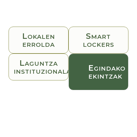
L
S
OKALEN
MART
ERROLDA
LOCKERS
L
AGUNTZA
E
GINDAKO
INSTITUZIONALAK
EKINTZAK