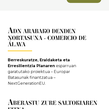
A
DN ARABAKO DENDEN
NORTASUNA - COMERCIO DE
ÁLAVA
Berreskuratze, Eraldaketa eta
Erresilientzia Planaren
esparruan
garatutako proiektua – Europar
Batasunak finantzatua –
NextGenerationEU.
A
BERASTU ZURE SALTOKIAREN