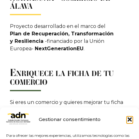
ÁLAVA
Proyecto desarrollado en el marco del
Plan de Recuperación, Transformación
y Resiliencia
-financiado por la Unión
Europea-
NextGenerationEU
.
E
NRIQUECE LA FICHA DE TU
COMERCIO
Si eres un comercio y quieres mejorar tu ficha
incluyendo imágenes, una descripción, el sitio
web o las redes sociales. Contacta con nosotros:
Gestionar consentimiento
Enriquece tu ficha
Para ofrecer las mejores experiencias, utilizamos tecnologías como las