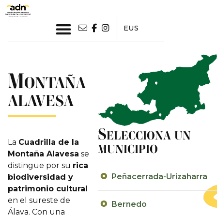
EUS
M
ONTAÑA
ALAVESA
S
ELECCIONA UN
La
Cuadrilla de la
MUNICIPIO
Montaña Alavesa
se
distingue por su
rica
Peñacerrada-Urizaharra
biodiversidad y
patrimonio cultural
en el sureste de
Bernedo
Álava. Con una