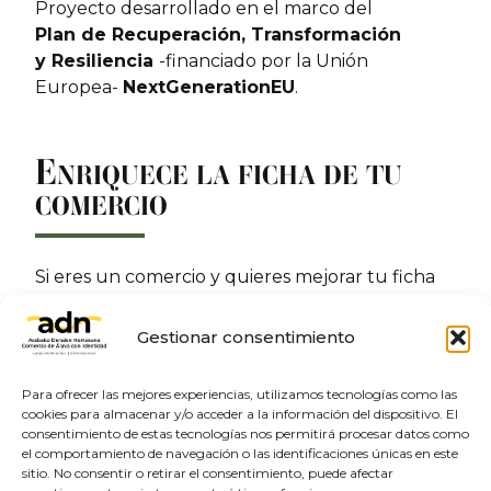
Proyecto desarrollado en el marco del
Plan de Recuperación, Transformación
y Resiliencia
-financiado por la Unión
Europea-
NextGenerationEU
.
E
NRIQUECE LA FICHA DE TU
COMERCIO
Si eres un comercio y quieres mejorar tu ficha
incluyendo imágenes, una descripción, el sitio
web o las redes sociales. Contacta con nosotros:
Gestionar consentimiento
Enriquece tu ficha
Para ofrecer las mejores experiencias, utilizamos tecnologías como las
cookies para almacenar y/o acceder a la información del dispositivo. El
consentimiento de estas tecnologías nos permitirá procesar datos como
el comportamiento de navegación o las identificaciones únicas en este
sitio. No consentir o retirar el consentimiento, puede afectar