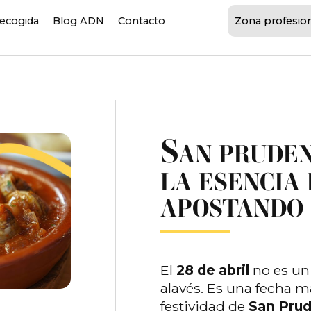
recogida
Blog ADN
Contacto
Zona profesio
S
AN PRUDEN
LA ESENCIA 
APOSTANDO 
El
28 de abril
no es un 
alavés. Es una fecha ma
festividad de
San Pru