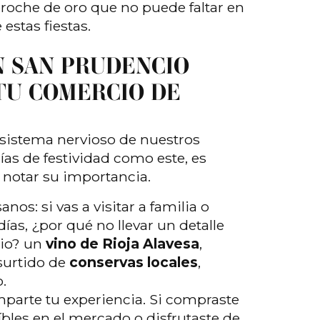
 broche de oro que no puede faltar en
stas fiestas.
 SAN PRUDENCIO
TU COMERCIO DE
l sistema nervioso de nuestros
ías de festividad como este, es
otar su importancia.
sanos
: si vas a visitar a familia o
ías, ¿por qué no llevar un detalle
rio? un
vino de Rioja Alavesa
,
surtido de
conservas locales
,
.
mparte tu experiencia. Si compraste
íbles en el mercado o disfrutaste de