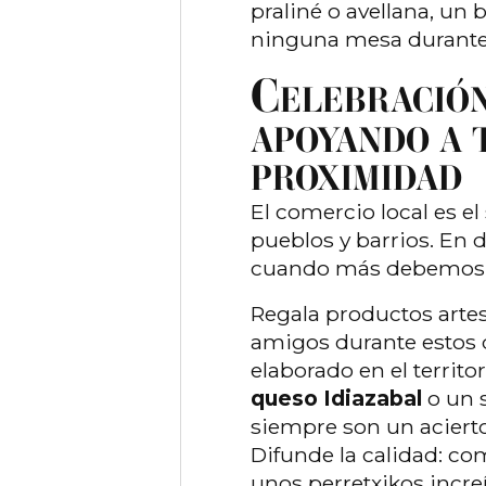
praliné o avellana, un
ninguna mesa durante e
C
ELEBRACIÓN
APOYANDO A 
PROXIMIDAD
El comercio local es e
pueblos y barrios. En d
cuando más debemos n
Regala productos arte
amigos durante estos d
elaborado en el territo
queso Idiazabal
o un 
siempre son un acierto
Difunde la calidad
: co
unos perretxikos incre