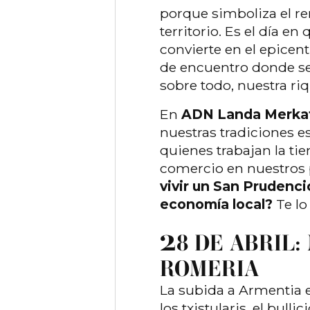
porque simboliza el re
territorio. Es el día en
convierte en el epicen
de encuentro donde se 
sobre todo, nuestra ri
En
ADN Landa Merkat
nuestras tradiciones 
quienes trabajan la tie
comercio en nuestros 
vivir un San Prudenci
economía local?
Te lo
2
8 DE ABRIL:
ROMERIA
La subida a Armentia e
los txistularis, el bulli