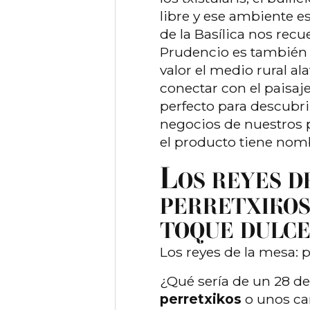
libre y ese ambiente es
de la Basílica nos rec
Prudencio es también
valor el medio rural ala
conectar con el paisa
perfecto para descubri
negocios de nuestros p
el producto tiene nomb
L
OS REYES D
PERRETXIKOS
TOQUE DULC
Los reyes de la mesa: p
¿Qué sería de un 28 de
perretxikos
o unos car