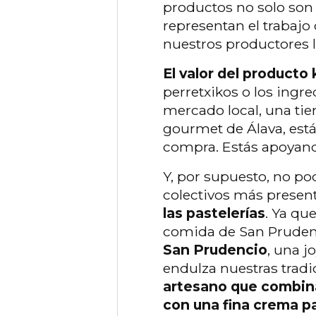
productos no solo son 
representan el trabajo
nuestros productores l
El valor del producto
perretxikos o los ingre
mercado local, una tie
gourmet de Álava, es
compra. Estás apoyando
Y, por supuesto, no po
colectivos más present
las pastelerías
. Ya qu
comida de San Prudenc
San Prudencio
, una j
endulza nuestras tradi
artesano que combina
con una fina crema p