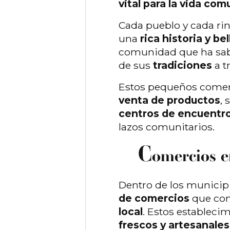
vital para la vida comu
Cada pueblo y cada ri
una
rica historia y be
comunidad que ha sabi
de sus
tradiciones
a t
Estos pequeños comer
venta de productos
,
centros de encuentro 
lazos comunitarios.
C
omercios e
Dentro de los municip
de comercios
que con
local
. Estos estableci
frescos y artesanales