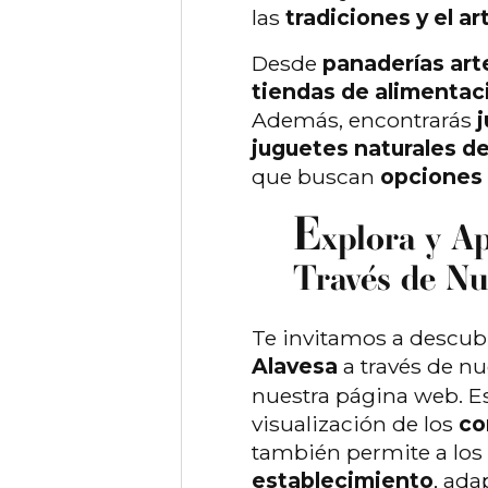
las
tradiciones y el ar
Desde
panaderías art
tiendas de alimentac
Además, encontrarás
j
juguetes naturales d
que buscan
opciones 
E
xplora y A
Través de N
Te invitamos a descubr
Alavesa
a través de n
nuestra página web. Est
visualización de los
co
también permite a los
establecimiento
, ada