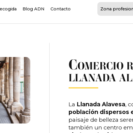
recogida
Blog ADN
Contacto
Zona profesio
C
OMERCIO R
LLANADA AL
La
Llanada Alavesa
, 
población dispersos 
paisaje de belleza sere
también un centro em