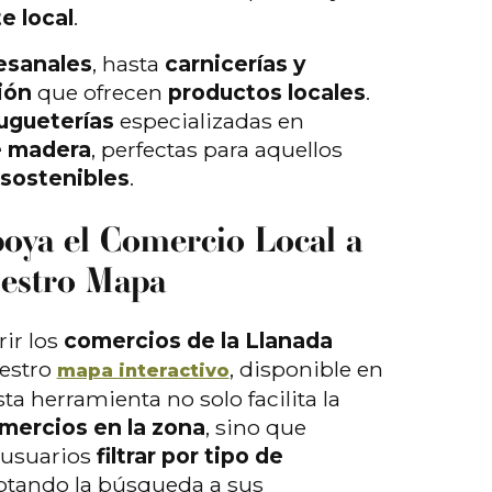
te local
.
esanales
, hasta
carnicerías y
ión
que ofrecen
productos locales
.
ugueterías
especializadas en
e madera
, perfectas para aquellos
sostenibles
.
poya el Comercio Local a
uestro Mapa
ir los
comercios de la Llanada
uestro
, disponible en
mapa interactivo
a herramienta no solo facilita la
mercios en la zona
, sino que
 usuarios
filtrar por tipo de
ptando la búsqueda a sus