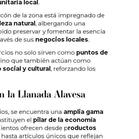
nitaria local
.
ncón de la zona está impregnado de
lleza natural
, albergando una
do preservar y fomentar la esencia
ravés de sus
negocios locales
.
cios no solo sirven como
puntos de
 sino que también actúan como
social y cultural
, reforzando los
n la Llanada Alavesa
ios, se encuentra una
amplia gama
stituyen el
pilar de la economía
mientos ofrecen desde p
roductos
hasta artículos únicos que reflejan