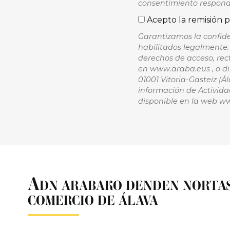
consentimiento respond
Acepto la remisión p
Garantizamos la confide
habilitados legalmente. 
derechos de acceso, rect
en www.araba.eus , o dir
01001 Vitoria-Gasteiz (
información de Activida
disponible en la web w
A
DN ARABAKO DENDEN NORTAS
COMERCIO DE ÁLAVA